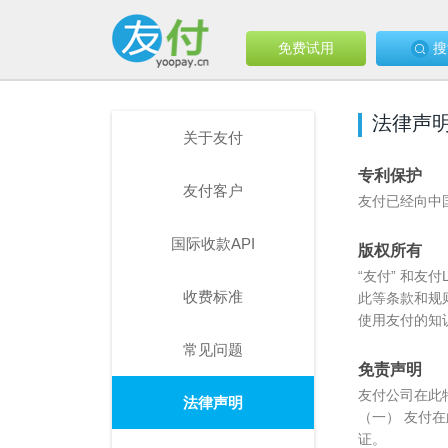
免费试用
搜
法律声
关于友付
专利保护
友付客户
友付已经向中
国际收款API
版权所有
“友付” 和
收费标准
此等条款和规
使用友付的知
常见问题
免责声明
友付公司在此
法律声明
（一） 友付
证。