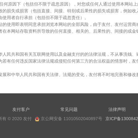
在任何原因下（包括但不限于疏忽原因），对您或任何人通过使用本网站
致的损失或损害（包括直接、间接、特别或后果性的损失或损害，例如收
由使用者自行承担（包括但不限于疏忽责任）。
站的使用即表明同意承担浏览本网站的全部风险，由于友付、友付运营商
者在本网站存取资料所导致的任何直接、相关的、后果性的、间接的或金
华人民共和国有关互联网使用以及金融支付的的法律法规，不从事洗钱、
为若有任何违反国家法律法规或侵犯任何第三方的合法权益的情形时，友
发展和中华人民共和国有关法律、法规的变化，友付将不时地完善和修改
友付客户
常见问题
法律声明
有 © 2020 友付
京公网安备 11010502040897号
京ICP备1300842