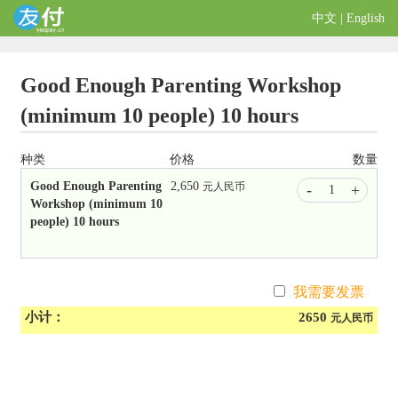
中文
|
English
Good Enough Parenting Workshop
(minimum 10 people) 10 hours
种类
价格
数量
Good Enough Parenting
2,650
元人民币
-
+
Workshop (minimum 10
people) 10 hours
我需要发票
小计：
2650
元人民币