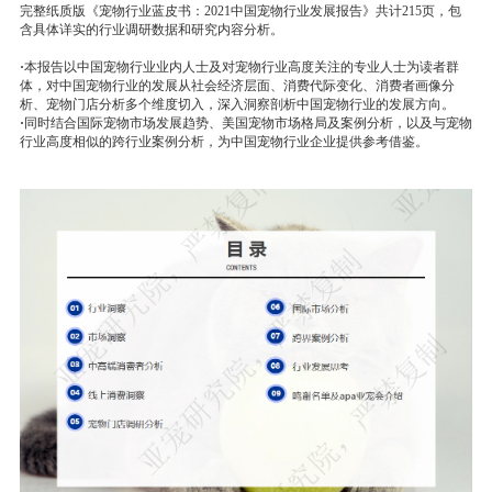
蓝** 已购买
完整纸质版《宠物行业蓝皮书：2021中国宠物行业发展报告》共计215页，包
含具体详实的行业调研数据和研究内容分析。
杨** 已购买
·
本报告以中国宠物行业业内人士及对宠物行业高度关注的专业人士为读者群
陈** 已购买
体，对中国宠物行业的发展从社会经济层面、消费代际变化、消费者画像分
析、宠物门店分析多个维度切入，深入洞察剖析中国宠物行业的发展方向。
L** 已购买
·
同时结合国际宠物市场发展趋势、美国宠物市场格局及案例分析，以及与宠物
行业高度相似的跨行业案例分析，为中国宠物行业企业提供参考借鉴。
余** 已购买
李** 已购买
龙** 已购买
傅** 已购买
董** 已购买
李** 已购买
祁** 已购买
只** 已购买
龚** 已购买
陈** 已购买