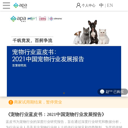
中
|
EN
个人中心
蔡** 已购买
宋** 已购买
李** 已购买
z** 已购买
赵** 已购买
1
孙** 已购买
商家试用期结束，暂停营业
杨** 已购买
《宠物行业蓝皮书：2021中国宠物行业发展报告》
李** 已购买
蓝皮书为宠物行业的深度行业研究报告，旨在通过深度行业研究和数据分析，
为行业从业人员及关注宠物行业的人士提供行业洞见和趋势预判，为其提供辅