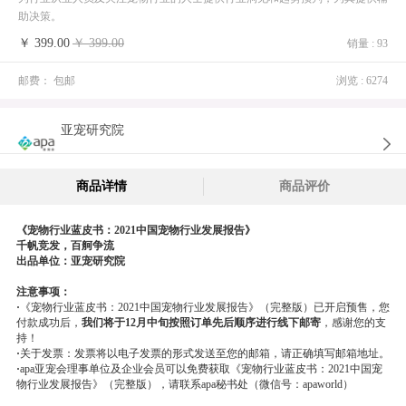
陶** 已购买
助决策。
许** 已购买
￥ 399.00
￥ 399.00
销量 : 93
王** 已购买
邮费：
包邮
浏览 : 6274
M** 已购买
m** 已购买
亚宠研究院
孙** 已购买
段** 已购买
商品详情
商品评价
秦** 已购买
《宠物行业蓝皮书：2021中国宠物行业发展报告》
逄** 已购买
千帆竞发，百舸争流
出品单位：亚宠研究院
孙** 已购买
李** 已购买
注意事项：
·
《宠物行业蓝皮书：2021中国宠物行业发展报告》（完整版）已开启预售，您
胡** 已购买
付款成功后，
我们将于12月中旬按照订单先后顺序进行线下邮寄
，感谢您的支
持！
孙** 已购买
·
关于发票：发票将以电子发票的形式发送至您的邮箱，请正确填写邮箱地址。
·
apa亚宠会理事单位及企业会员可以免费获取《宠物行业蓝皮书：2021中国宠
吴** 已购买
物行业发展报告》（完整版），请联系apa秘书处（微信号：apaworld）