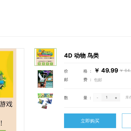
4D 动物 鸟类
￥ 49.99
￥ 64
价格
：
邮费
：
包邮
数量
：
-
1
+
库存
立即购买