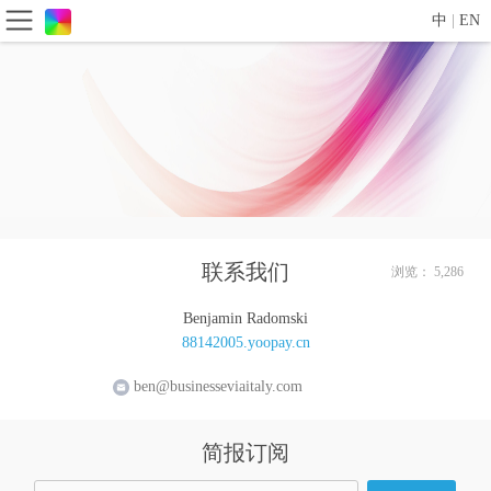
中
|
EN
联系我们
浏览： 5,286
Benjamin Radomski
88142005.yoopay.cn
ben@businesseviaitaly.com
简报订阅