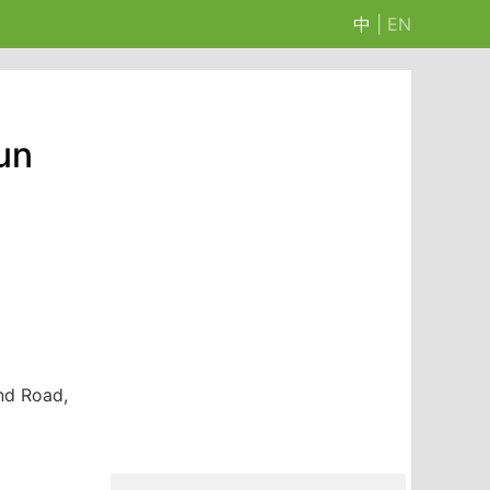
中
|
EN
un
nd Road,