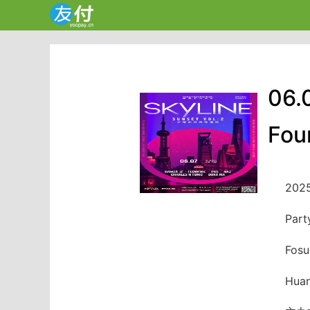
06.
Foun
202
Part
Fosu
Hua