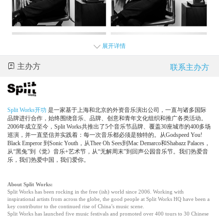
展开详情
主办方
联系主办方
Split Works
开功
是一家基于上海和北京的外资音乐演出公司，一直与诸多国际
品牌进行合作，始终围绕音乐、品牌、创意和青年文化组织和推广各类活动。
2006
年成立至今，
Split Works
共推出了
5
个音乐节品牌、覆盖
30
座城市的
400
多场
巡演，并一直坚信并实践着：每一次音乐都必须是独特的。从
Godspeed You!
Black Emperor
到
Sonic Youth
，从
Thee Oh Sees
到
Mac Demarco
和
Shabazz Palaces
，
从“黑兔”到《觉》音乐
+
艺术节，从“无解周末”到回声公园音乐节。我们热爱音
乐，我们热爱中国，我们爱你。
Neon Indian
的音乐比起那些排行榜前
40
的流行金曲来，不仅更上耳
而且还更容易让人上瘾，只需要听一下你就知道他确实是个值得关
About Split Works
:
注的青年才俊。
- Pitchfork
Split Works has been rocking in the free (ish) world since 2006. Working with
inspirational artists from across the globe, the good people at Split Works HQ have been a
Neon Indian
完美示范了电子音乐究竟该怎么做，赶快踏上他的音乐
key contributor to the continued rise of China’s music scene.
旅程吧！
- NME
Split Works has launched five music festivals and promoted over 400 tours to 30 Chinese