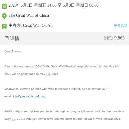
2020年5月1日 星期五 14:00 至 5月3日 星期日 08:00
The Great Wall of China
主办方:
Great Wall On Air
更多活动
9,863
详情
浏览:
Dear Buyers,
Due to the outbreak of COVID-19, Great Wall Festival, originally scheduled for May
1-3
,
2020 will be postponed to May
1-3
, 2021.
Meanwhile, existing patrons who wish to receive a refund, please contact our
email:
info@greatwa
llfestival.c
om
Additionally, current tickets purchased through yoopay.cn will remain valid for the new date
(May
1-3
, 2021). And you can receive 300rmb drink coupon for Great Wall Festival 2021.