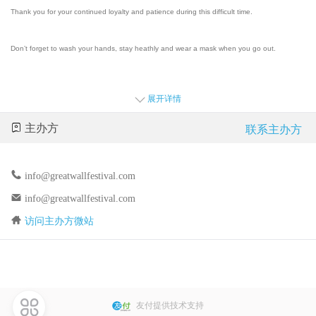
Thank you for your continued loyalty and patience during this difficult time.
Don’t forget to wash your hands, stay heathly and wear a mask when you go out.
Great Wall Festival Team
展开详情
主办方
联系主办方
亲爱的支持者,
info@greatwallfestival.com
鉴于目前全国“新型冠状病毒”的疫情形势，经慎重考虑，长城音乐节延期到2021年5月1日-3日举
办。
info@greatwallfestival.com
访问主办方微站
同时我们提供退票政策，退票联系邮箱:
info@greatwa
llfestival.c
om
。
此外，之前通过yoopay.cn购买的门票在2021年长城音乐节仍然有效，同时您将获得2021年长城
音乐节300元酒水券。
友付提供技术支持