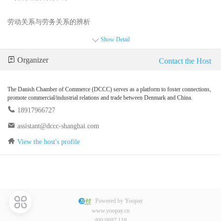
劳动关系与劳务关系的辨析
如何理解contractor与outsourcing
Show Detail
2. 自由职业者（free lancer）在中国雇佣法中的地位
Organizer
Contact the Host
如何界定自由职业者及与其建立聘用关系
The Danish Chamber of Commerce (DCCC) serves as a platform to foster connections,
自由职业者管理中的“穿透”问题
promote commercial/industrial relations and trade between Denmark and China.
18917966727
3. 如何界定实习生
assistant@dccc-shanghai.com
View the host's profile
实习生与用人单位之间是什么法律关系
使用实习生的注意事项
二、关于弹性工时
Powered by Yoopay
1. 什么是标准工作时间制度
www.yoopay.cn
400.0697.118